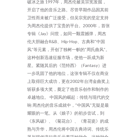
破冰之旅 1997年，周杰伦被吴宗宪发掘，
开启了他的音乐之路。尽管早期作品因其前
卫性而未被广泛接受，但吴宗宪的坚定支持
为周杰伦提供了宝贵的平台。2000年，首张
专辑《Jay》问世，如同一颗震撼弹，周杰
伦大胆融合R&B、Hip-Hop、古典和“中国
风“等元素，开创了独树一帜的“周氏曲风“。
这种创新迅速征服市场，使他一跃成为新
星。紧随其后的《范特西》（Fantasy）进
一步巩固了他的地位，这张专辑不仅在商业
上取得巨大成功，更在2002年台湾金曲奖上
斩获多项大奖，奠定了他音乐创作和制作的
卓越地位。 中国风的崛起：传统与现代的交
响 周杰伦的音乐成就中，“中国风“无疑是最
耀眼的一笔。从《娘子》的初步尝试，到
《东风破》、《菊花台》、《青花瓷》的成
熟与升华，周杰伦将中国古典诗词、传统乐
器与现代流行音乐元素巧妙融合。这种融合