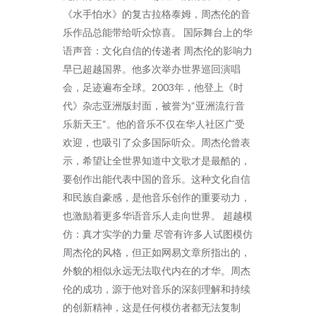
《水手怕水》的复古拉格泰姆，周杰伦的音
乐作品总能带给听众惊喜。 国际舞台上的华
语声音：文化自信的传递者 周杰伦的影响力
早已超越国界。他多次举办世界巡回演唱
会，足迹遍布全球。2003年，他登上《时
代》杂志亚洲版封面，被誉为“亚洲流行音
乐新天王“。他的音乐不仅在华人社区广受
欢迎，也吸引了众多国际听众。周杰伦曾表
示，希望让全世界知道中文歌才是最酷的，
要创作出能代表中国的音乐。这种文化自信
和民族自豪感，是他音乐创作的重要动力，
也激励着更多华语音乐人走向世界。 超越模
仿：真才实学的力量 尽管有许多人试图模仿
周杰伦的风格，但正如网易文章所指出的，
外貌的相似永远无法取代内在的才华。周杰
伦的成功，源于他对音乐的深刻理解和持续
的创新精神，这是任何模仿者都无法复制